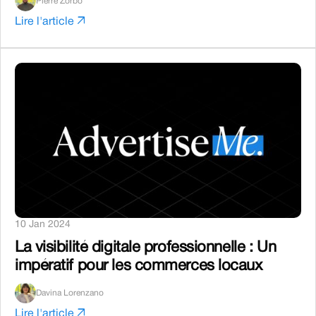
Pierre Zorbo
arrow_outward
Lire l'article
10 Jan 2024
La visibilité digitale professionnelle : Un
impératif pour les commerces locaux
Davina Lorenzano
arrow_outward
Lire l'article