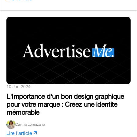
10 Jan 2024
L'Importance d'un bon design graphique
pour votre marque : Créez une identité
mémorable
Davina Lorenzano
arrow_outward
Lire l'article