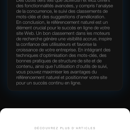
Des outils tiers tels que SEMrush et Moz offrent
des fonctionnalités avancées, y compris l'analyse
de la concurrence, le suivi des classements de
mots-clés et des suggestions d'amélioration.
En conclusion, le référencement naturel est un
élément crucial pour le succès en ligne de votre
site Web. Un bon classement dans les moteurs
de recherche génère une visibilité accrue, inspire
la confiance des utilisateurs et favorise la
croissance de votre entreprise. En intégrant des
techniques d'optimisation des mots-clés, des
bonnes pratiques de structure de site et de
contenu, ainsi que l'utilisation d'outils de suivi,
vous pouvez maximiser les avantages du
référencement naturel et positionner votre site
pour un succès continu en ligne.
DÉCOUVREZ PLUS D'ARTICLES