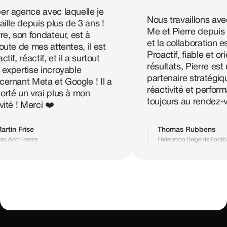
nce avec laquelle je
Nous travaillons avec Adve
depuis plus de 3 ans !
Me et Pierre depuis longt
n fondateur, est à
et la collaboration est exce
e mes attentes, il est
Proactif, fiable et orienté
éactif, et il a surtout
résultats, Pierre est un vér
tise incroyable
partenaire stratégique. Qua
 Meta et Google ! Il a
réactivité et performance 
n vrai plus à mon
toujours au rendez-vous.
Merci ❤️
Thomas Rubbens
ise
Fédération Belge de Football
reeze