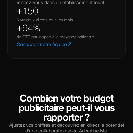
rendez-vous dans un établissement local.
+150
Nouveaux clients tous les mois.
+64%
de CTR par rapport à la moyenne nationale.
arrow_outward
Contactez notre équipe
Combien votre budget
publicitaire peut-il vous
rapporter ?
Ajustez vos chiffres et découvrez en direct le potentiel
d'une collaboration avec Advertise Me.