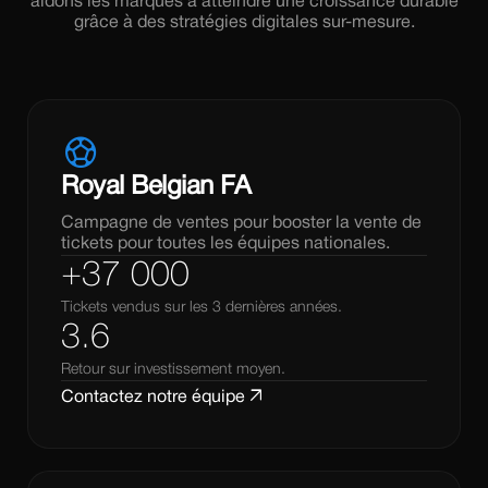
aidons les marques à atteindre une croissance durable
grâce à des stratégies digitales sur-mesure.
sports_soccer
Royal Belgian FA
Campagne de ventes pour booster la vente de
tickets pour toutes les équipes nationales.
+37 000
Tickets vendus sur les 3 dernières années.
3.6
Retour sur investissement moyen.
arrow_outward
Contactez notre équipe