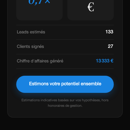
6,7×
€
Leads estimés
133
Clients signés
27
Chiffre d'affaires généré
13 333 €
Estimons votre potentiel ensemble
Estimations indicatives basées sur vos hypothèses, hors
honoraires de gestion.