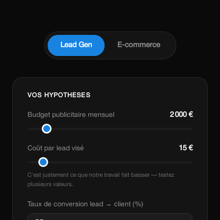
Lead Gen
E-commerce
VOS HYPOTHÈSES
2 000 €
Budget publicitaire mensuel
15 €
Coût par lead visé
C'est justement ce que notre travail fait baisser — testez
plusieurs valeurs.
Taux de conversion lead → client (%)