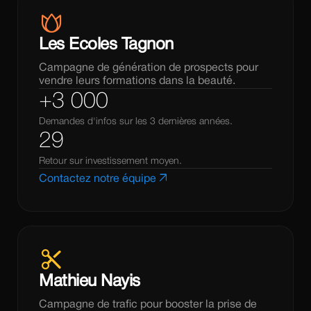
menstrual_health
Les Ecoles Tagnon
Campagne de génération de prospects pour
vendre leurs formations dans la beauté.
+3 000
Demandes d'infos sur les 3 dernières années.
29
Retour sur investissement moyen.
arrow_outward
Contactez notre équipe
content_cut
Mathieu Nayis
Campagne de trafic pour booster la prise de