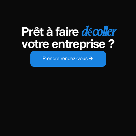
décoller
Prêt à faire
votre entreprise ?
arrow_forward
Prendre rendez-vous