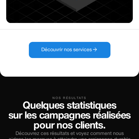
arrow_forward
Découvrir nos services
NOS RÉSULTATS
Quelques statistiques
sur les campagnes réalisées
pour nos clients.
Découvrez ces résultats et voyez comment nous