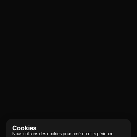
Sous-total
$ 0.00 USD
Total
Code de réduction
Appliquer
Cookies
Passer la commande
Nous utilisons des cookies pour améliorer l'expérience